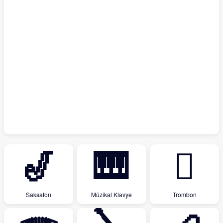
🎷
🎹
🪊
Saksafon
Müzikal Klavye
Trombon