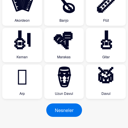
🪗
🪕
🪈
Akordeon
Banjo
Flüt
🎻
🪇
🎸
Keman
Marakas
Gitar
🪉
🪘
🥁
Arp
Uzun Davul
Davul
Nesneler